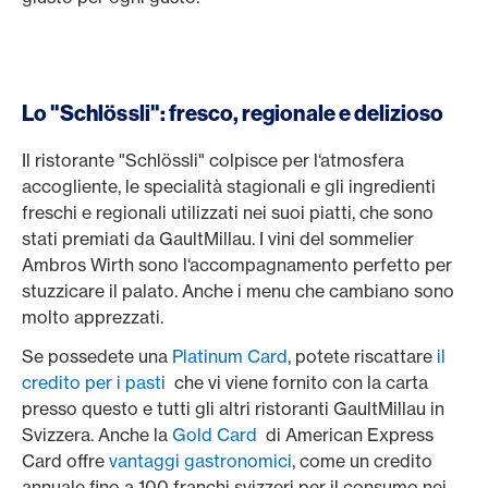
Lo "Schlössli": fresco, regionale e delizioso
Il ristorante "Schlössli" colpisce per l‘atmosfera
accogliente, le specialità stagionali e gli ingredienti
freschi e regionali utilizzati nei suoi piatti, che sono
stati premiati da GaultMillau. I vini del sommelier
Ambros Wirth sono l‘accompagnamento perfetto per
stuzzicare il palato. Anche i menu che cambiano sono
molto apprezzati.
Se possedete una
Platinum Card
, potete riscattare
il
credito per i pasti
che vi viene fornito con la carta
presso questo e tutti gli altri ristoranti GaultMillau in
Svizzera. Anche la
Gold Card
di American Express
Card offre
vantaggi gastronomici
, come un credito
annuale fino a 100 franchi svizzeri per il consumo nei