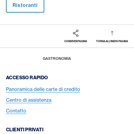
Ristoranti
CONDIVIDI PAGINA
TORNA ALL'INIZIO PAGINA
Footer
Breadcrumb
LA RIVISTA
HOME
GASTRONOMIA
Footer Navigation
ACCESSO RAPIDO
Panoramica delle carte di credito
Centro di assistenza
Contatto
CLIENTI PRIVATI