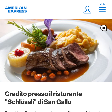
Vai al link di navigazione
Header
Menu
Logo
Meta Navigatio
Login
Credito presso il ristorante
"Schlössli" di San Gallo