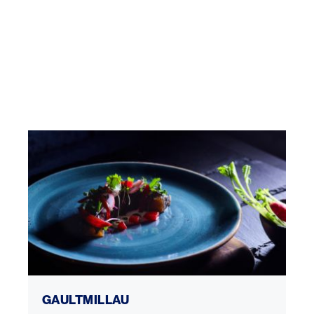
GaultMillau
GAULTMILLAU