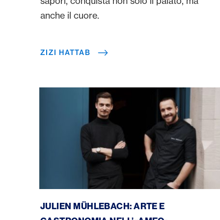
sapori, conquista non solo il palato, ma
anche il cuore.
ZIZI HATTAB
Julien Mühlebach
JULIEN MÜHLEBACH: ARTE E