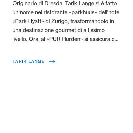
Originario di Dresda, Tarik Lange si è fatto
un nome nel ristorante «parkhuus» dell’hotel
«Park Hyatt» di Zurigo, trasformandolo in
una destinazione gourmet di altissimo
livello. Ora, al «PUR Hurden» si assicura che
la clientela possa godere di un’esperienza
di fine dining direttamente sul lago.
TARIK LANGE