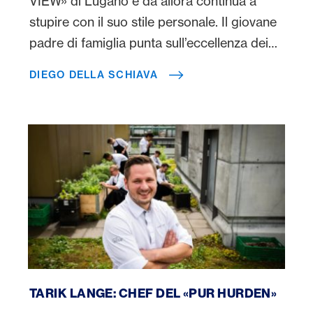
VIEW» di Lugano e da allora continua a
stupire con il suo stile personale. Il giovane
padre di famiglia punta sull’eccellenza dei
prodotti e rimane fedele alle sue radici
DIEGO DELLA SCHIAVA
italiane quando cucina.
Tarik Lange
TARIK LANGE: CHEF DEL «PUR HURDEN»