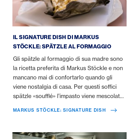
Markus Stöckle: Signature Dish
IL SIGNATURE DISH DI MARKUS
STÖCKLE: SPÄTZLE AL FORMAGGIO
Gli spätzle al formaggio di sua madre sono
la ricetta preferita di Markus Stöckle e non
mancano mai di confortarlo quando gli
viene nostalgia di casa. Per questi soffici
spätzle «soufflé» l’impasto viene mescolato
incorporandovi una miscela di formaggi
MARKUS STÖCKLE: SIGNATURE DISH
saporiti. Il piatto si ispira al motto del
«ROSI»: minimo sforzo, massima
soddisfazione.