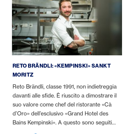
Reto Brändli
RETO BRÄNDLI: «KEMPINSKI» SANKT
MORITZ
Reto Brändli, classe 1991, non indietreggia
davanti alle sfide. È riuscito a dimostrare il
suo valore come chef del ristorante «Cà
d’Oro» dell’esclusivo «Grand Hotel des
Bains Kempinski». A questo sono seguiti
altri incarichi esclusivi e Reto Brändli è già