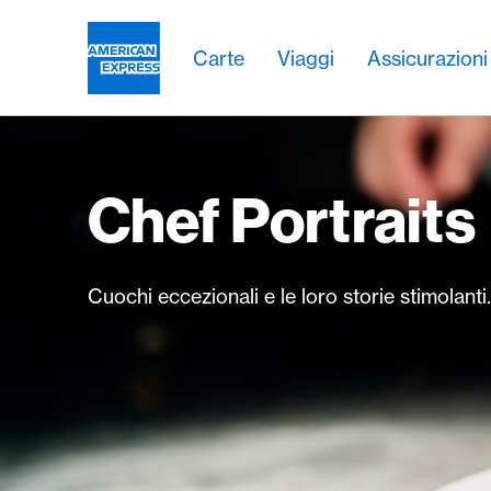
Vai al link di navigazione
Header
Navigazione principale
Navigazione principale
Logo
Carte
Viaggi
Assicurazioni
Chef Portraits
Cuochi eccezionali e le loro storie stimolanti.