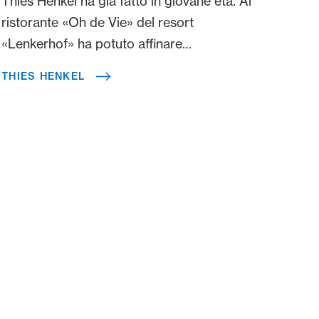
Thies Henkel ha già fatto in giovane età. Al
ristorante «Oh de Vie» del resort
«Lenkerhof» ha potuto affinare
ulteriormente le sue capacità. Ora lo chef
THIES HENKEL
ha avviato un’attività in proprio.