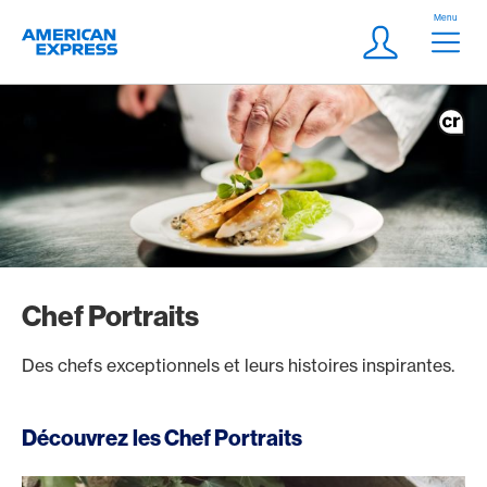
Aller vers le lien Navigation
Header
Menu
Logo
Meta Navigatio
Login
Chef Portraits
Des chefs exceptionnels et leurs histoires inspirantes.
Découvrez les Chef Portraits