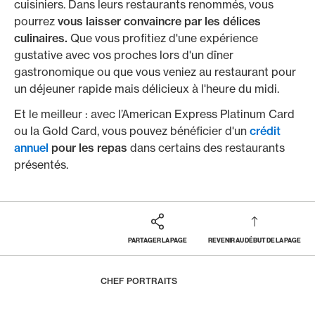
cuisiniers. Dans leurs restaurants renommés, vous
pourrez
vous laisser convaincre par les délices
culinaires.
Que vous profitiez d'une expérience
gustative avec vos proches lors d'un dîner
gastronomique ou que vous veniez au restaurant pour
un déjeuner rapide mais délicieux à l'heure du midi.
Et le meilleur : avec l’American Express Platinum Card
ou la Gold Card, vous pouvez bénéficier d'un
crédit
annuel
pour les repas
dans certains des restaurants
présentés.
PARTAGER LA PAGE
REVENIR AU DÉBUT DE LA PAGE
Footer
Breadcrumb
MAGAZINE
GASTRONOMIE
HOME
CHEF PORTRAITS