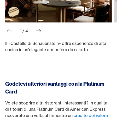
web.slider.arrowPrev
web.slider.arrowNext
1 / 4
Il «Castello di Schauenstein» offre esperienze di alta
I
cucina in un'elegante atmosfera da salotto.
r
Godetevi ulteriori vantaggi con la Platinum
Card
Volete scoprire altri ristoranti interessanti? In qualità
di titolari di una Platinum Card di American Express,
riceverete una volta al trimestre un
credito del valore