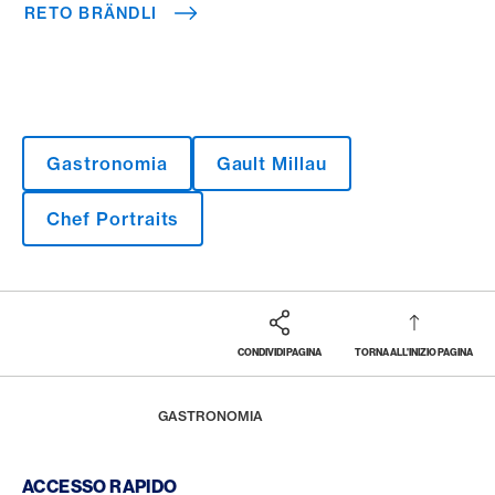
RETO BRÄNDLI
Gastronomia
Gault Millau
Chef Portraits
CONDIVIDI PAGINA
TORNA ALL'INIZIO PAGINA
Footer
Breadcrumb
LA RIVISTA
HOME
GASTRONOMIA
Footer Navigation
ACCESSO RAPIDO