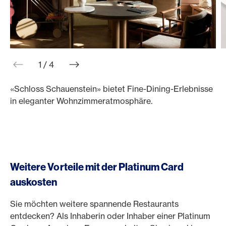
web.slider.arrowPrev
web.slider.arrowNext
1 / 4
«Schloss Schauenstein» bietet Fine-Dining-Erlebnisse
D
in eleganter Wohnzimmeratmosphäre.
s
S
Weitere Vorteile mit der Platinum Card
auskosten
Sie möchten weitere spannende Restaurants
entdecken? Als Inhaberin oder Inhaber einer Platinum