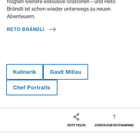
folgten weitere exklusive Stationen – und Reto
Brändli ist schon wieder unterwegs zu neuen
Abenteuern.
RETO BRÄNDLI
Kulinarik
Gault Millau
Chef Portraits
SEITE TEILEN
ZURÜCK ZUM SEITENANFANG
Footer
Breadcrumb
MAGAZIN