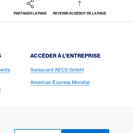
PARTAGER LA PAGE
REVENIR AU DÉBUT DE LA PAGE
S
ACCÉDER À L’ENTREPRISE
ients
Swisscard AECS GmbH
American Express Mondial
n
American Express Switzerland auf Fa
American Express Switzerland on