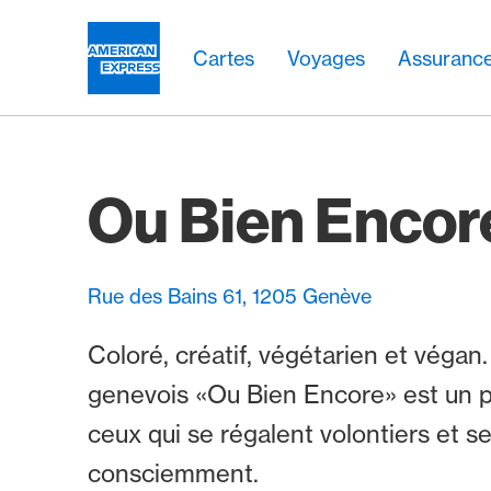
Aller vers le lien Navigation
Header
Navigation principale
Navigation principale
Logo
Cartes
Voyages
Assuranc
Ou Bien Encor
Rue des Bains 61, 1205 Genève
Coloré, créatif, végétarien et végan
genevois «Ou Bien Encore» est un p
ceux qui se régalent volontiers et s
consciemment.