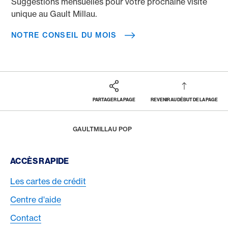
Suggestions mensuelles pour votre prochaine visite
unique au Gault Millau.
NOTRE CONSEIL DU MOIS
PARTAGER LA PAGE
REVENIR AU DÉBUT DE LA PAGE
Footer
Breadcrumb
RÉCOMPENSES & BÉNÉFICES
AMERICAN EXPRESS SELECTS
HOME
GAULTMILLAU POP
Footer Navigation
ACCÈS RAPIDE
Les cartes de crédit
Centre d'aide
Contact