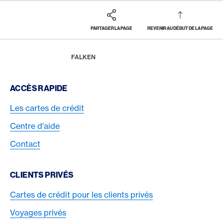
PARTAGER LA PAGE
REVENIR AU DÉBUT DE LA PAGE
Footer
Breadcrumb
RÉCOMPENSES & BÉNÉFICES
AMERICAN EXPRESS SELECTS
GAULTMILLAU POP
HOME
FALKEN
Footer Navigation
ACCÈS RAPIDE
Les cartes de crédit
Centre d'aide
Contact
CLIENTS PRIVÉS
Cartes de crédit pour les clients privés
Voyages privés