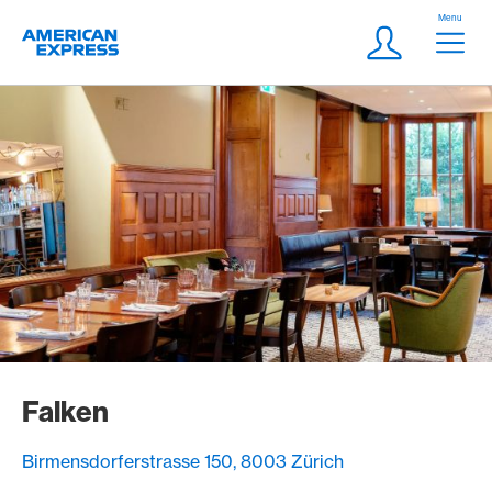
Aller vers le lien Navigation
Header
Menu
Logo
Meta Navigatio
Login
Falken
Birmensdorferstrasse 150, 8003 Zürich