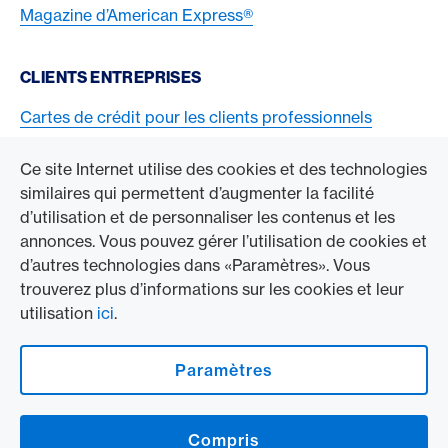
Magazine d’American Express®
CLIENTS ENTREPRISES
Cartes de crédit pour les clients professionnels
Acceptez la carte American Express
Ce site Internet utilise des cookies et des technologies
similaires qui permettent d’augmenter la facilité
ACCÉDER À L’ENTREPRISE
d’utilisation et de personnaliser les contenus et les
annonces. Vous pouvez gérer l’utilisation de cookies et
Swisscard AECS GmbH
d’autres technologies dans «Paramètres». Vous
trouverez plus d’informations sur les cookies et leur
American Express Mondial
utilisation
ici
.
Contact & Social channels
Paramètres
American Express Switzerland auf Facebook
American Express Switzerland on Instragram
Compris
Logo & mentions légales
American Express Cards, issued by Swisscard AECS GmbH, Neugasse 18, 8810