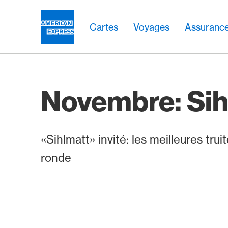
Aller vers le lien Navigation
Header
Navigation principale
Navigation principale
Logo
Cartes
Voyages
Assuranc
Novembre: Sih
«Sihlmatt» invité: les meilleures truit
ronde