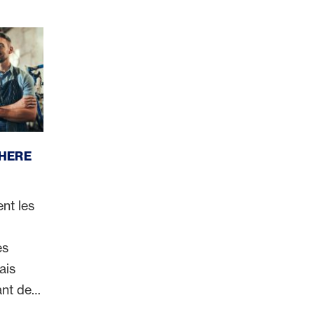
WHERE
nt les
es
ais
ant de
ocaux.