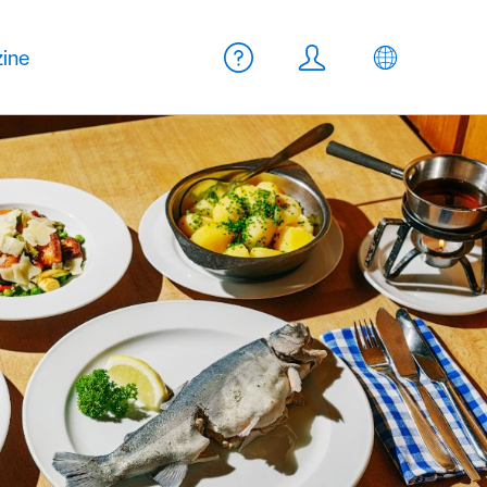
Meta Navigation
ine
Aide
Login
FR