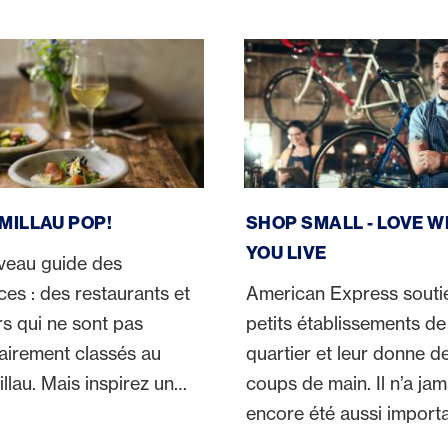
llau POP
Shop Small
MILLAU POP!
SHOP SMALL - LOVE 
YOU LIVE
veau guide des
es : des restaurants et
American Express soutie
s qui ne sont pas
petits établissements de
airement classés au
quartier et leur donne d
llau. Mais inspirez un
coups de main. Il n’a jam
orienté vers le style de
encore été aussi import
promouvoir les achats l