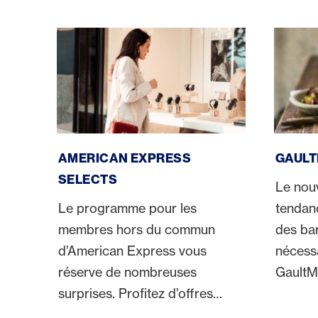
American Express Selects
GaultMi
AMERICAN EXPRESS
GAULT
SELECTS
Le nou
Le programme pour les
tendanc
membres hors du commun
des bar
d’American Express vous
nécess
réserve de nombreuses
GaultMi
surprises. Profitez d’offres
public 
spéciales. Un apéritif gratuit au
vie.