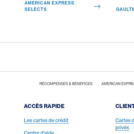
AMERICAN EXPRESS
restaurant. Un billet de concert
SELECTS
GAULT
à prix réduit. Un surclassement
dans un hôtel.
Footer
Breadcrumb
HOME
RÉCOMPENSES & BÉNÉFICES
AMERICAN EXPRE
Footer Navigation
ACCÈS RAPIDE
CLIEN
Les cartes de crédit
Cartes d
privés
Centre d'aide