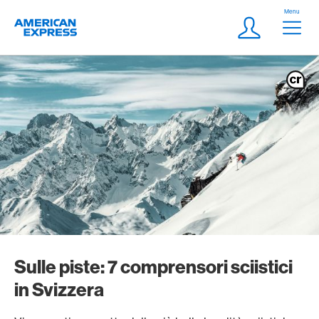
Vai al link di navigazione
Header
Menu
Logo
Meta Navigatio
Login
Sulle piste: 7 comprensori sciistici
in Svizzera