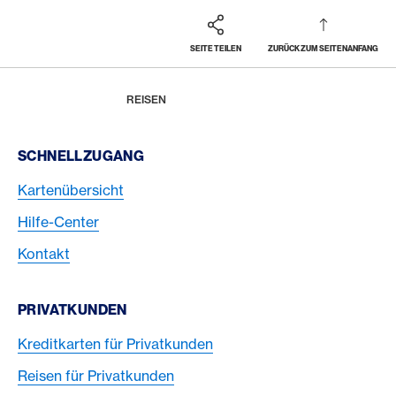
SEITE TEILEN
ZURÜCK ZUM SEITENANFANG
Footer
Breadcrumb
MAGAZIN
HOME
REISEN
Footer Navigation
SCHNELLZUGANG
Kartenübersicht
Hilfe-Center
Kontakt
PRIVATKUNDEN
Kreditkarten für Privatkunden
Reisen für Privatkunden