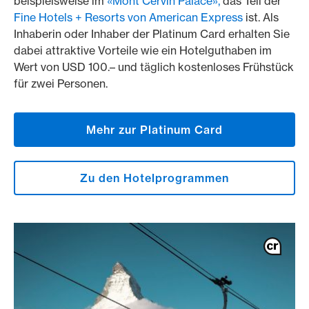
beispielsweise im
«Mont Cervin Palace»,
das Teil der
Fine Hotels + Resorts von American Express
ist. Als
Inhaberin oder Inhaber der Platinum Card erhalten Sie
dabei attraktive Vorteile wie ein Hotelguthaben im
Wert von USD 100.– und täglich kostenloses Frühstück
für zwei Personen.
Mehr zur Platinum Card
Zu den Hotelprogrammen