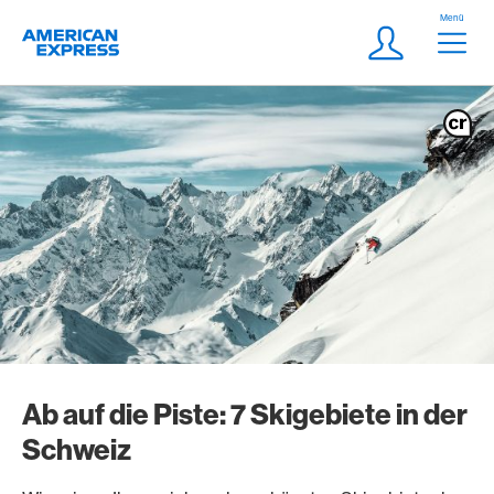
Weiter zum Link Navigation
Header
Menü
Logo
Meta Navigatio
Login
Ab auf die Piste: 7 Skigebiete in der
Schweiz