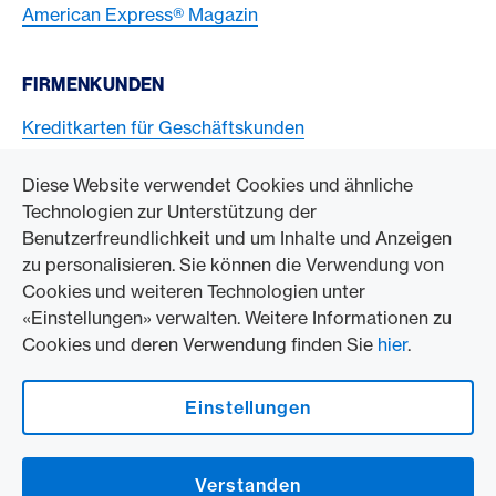
American Express® Magazin
FIRMENKUNDEN
Kreditkarten für Geschäftskunden
American Express Karten akzeptieren
Diese Website verwendet Cookies und ähnliche
Technologien zur Unterstützung der
ZUM UNTERNEHMEN
Benutzerfreundlichkeit und um Inhalte und Anzeigen
zu personalisieren. Sie können die Verwendung von
Swisscard AECS GmbH
Cookies und weiteren Technologien unter
«Einstellungen» verwalten. Weitere Informationen zu
American Express Weltweit
Cookies und deren Verwendung finden Sie
hier
.
Kontakt und Social Media
Einstellungen
American Express Switzerland auf Facebook
American Express Switzerland auf Instagram
Verstanden
Logo & Rechtliche Hinweise
American Express Cards, issued by Swisscard AECS GmbH, Neugasse 18, 8810