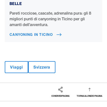
BELLE
Pareti rocciose, cascate, adrenalina pura: gli 8
migliori punti di canyoning in Ticino per gli
amanti dell'avventura.
CANYONING IN TICINO
Viaggi
Svizzera
CONDIVIDI PAGINA
TORNA ALL'INIZIO PAGINA
Footer
Breadcrumb
LA RIVISTA