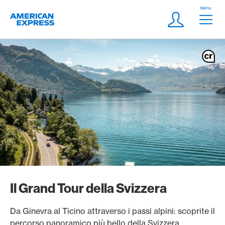
Vai al link di navigazione
Header
Menu
Logo
Meta Navigatio
Login
Il Grand Tour della Svizzera
Da Ginevra al Ticino attraverso i passi alpini: scoprite il
percorso panoramico più bello della Svizzera.