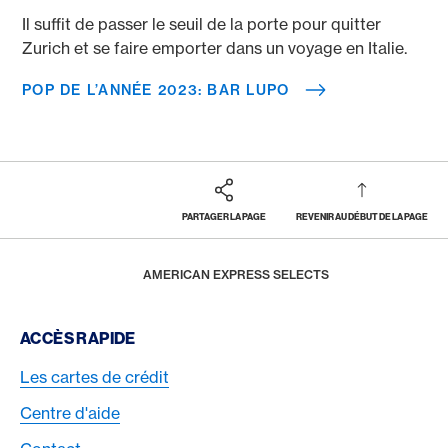
Il suffit de passer le seuil de la porte pour quitter
Zurich et se faire emporter dans un voyage en Italie.
POP DE L’ANNÉE 2023: BAR LUPO
PARTAGER LA PAGE
REVENIR AU DÉBUT DE LA PAGE
Footer
Breadcrumb
RÉCOMPENSES & BÉNÉFICES
HOME
AMERICAN EXPRESS SELECTS
Footer Navigation
ACCÈS RAPIDE
Les cartes de crédit
Centre d'aide