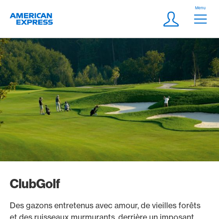
Aller vers le lien Navigation
Header
Menu
Logo
Meta Navigatio
Login
ClubGolf
Des gazons entretenus avec amour, de vieilles forêts
et des ruisseaux murmurants, derrière un imposant