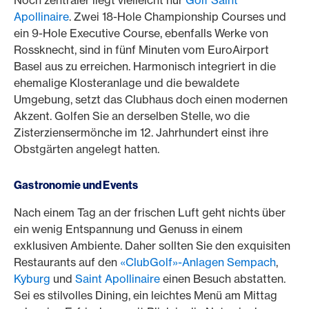
Noch zentraler liegt vielleicht nur
Golf Saint
Apollinaire
. Zwei 18-Hole Championship Courses und
ein 9-Hole Executive Course, ebenfalls Werke von
Rossknecht, sind in fünf Minuten vom EuroAirport
Basel aus zu erreichen. Harmonisch integriert in die
ehemalige Klosteranlage und die bewaldete
Umgebung, setzt das Clubhaus doch einen modernen
Akzent. Golfen Sie an derselben Stelle, wo die
Zisterziensermönche im 12. Jahrhundert einst ihre
Obstgärten angelegt hatten.
Gastronomie und Events
Nach einem Tag an der frischen Luft geht nichts über
ein wenig Entspannung und Genuss in einem
exklusiven Ambiente. Daher sollten Sie den exquisiten
Restaurants auf den
«ClubGolf»-Anlagen Sempach
,
Kyburg
und
Saint Apollinaire
einen Besuch abstatten.
Sei es stilvolles Dining, ein leichtes Menü am Mittag