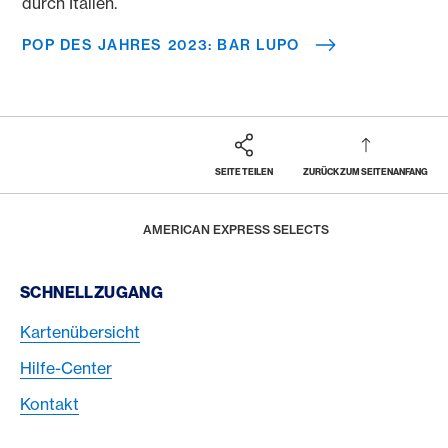
durch Italien.
POP DES JAHRES 2023: BAR LUPO
SEITE TEILEN
ZURÜCK ZUM SEITENANFANG
Footer
Breadcrumb
REWARDS & BENEFITS
HOME
AMERICAN EXPRESS SELECTS
Footer Navigation
SCHNELLZUGANG
Kartenübersicht
Hilfe-Center
Kontakt