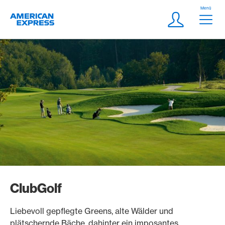
Weiter zum Link Navigation
Header
Menü
Logo
Meta Navigatio
Login
ClubGolf
Liebevoll gepflegte Greens, alte Wälder und
plätschernde Bäche, dahinter ein imposantes