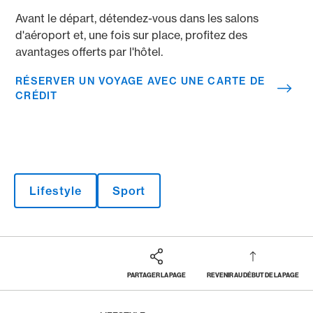
Avant le départ, détendez-vous dans les salons
d'aéroport et, une fois sur place, profitez des
avantages offerts par l'hôtel.
RÉSERVER UN VOYAGE AVEC UNE CARTE DE
CRÉDIT
Lifestyle
Sport
PARTAGER LA PAGE
REVENIR AU DÉBUT DE LA PAGE
Footer
Breadcrumb
MAGAZINE