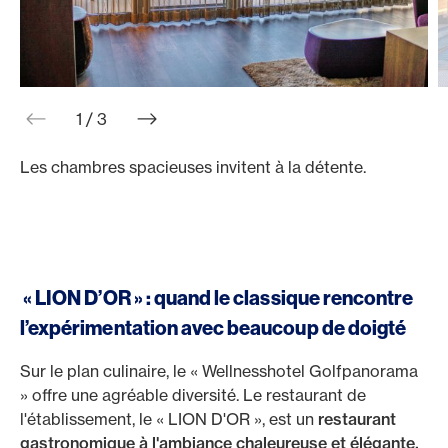
web.slider.arrowPrev
web.slider.arrowNext
1 / 3
Les chambres spacieuses invitent à la détente.
D
d
« LION D’OR » : quand le classique rencontre
l’expérimentation avec beaucoup de doigté
Sur le plan culinaire, le « Wellnesshotel Golfpanorama
» offre une agréable diversité. Le restaurant de
l'établissement, le « LION D'OR », est un
restaurant
gastronomique à l'ambiance chaleureuse et élégante.