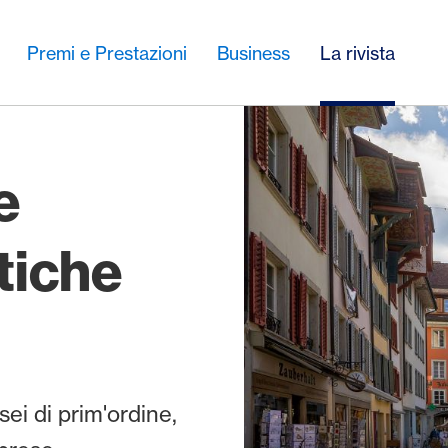
Premi e Prestazioni
Business
La rivista
e
stiche
sei di prim'ordine,