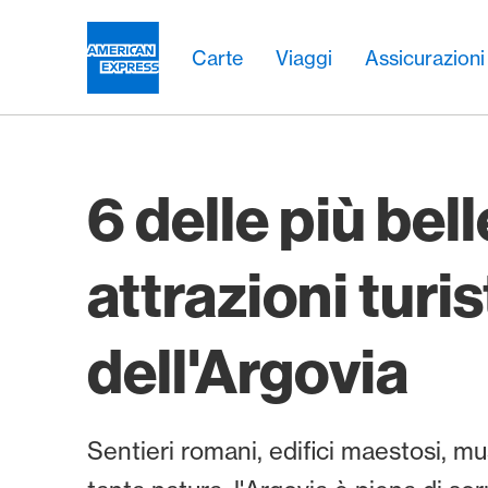
Vai al link di navigazione
Header
Navigazione principale
Navigazione principale
Logo
Carte
Viaggi
Assicurazioni
6 delle più bell
attrazioni turi
dell'Argovia
Sentieri romani, edifici maestosi, mu