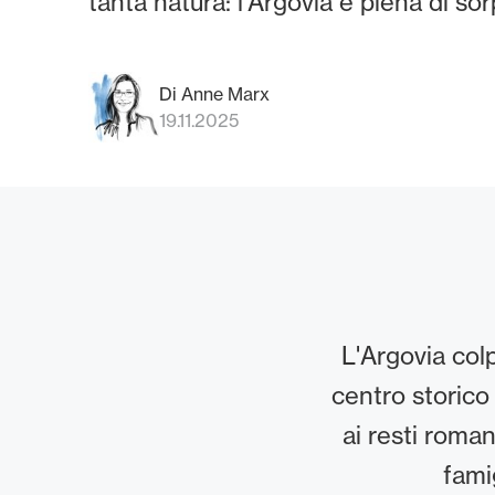
tanta natura: l'Argovia è piena di so
Di Anne Marx
19.11.2025
L'Argovia colp
centro storico
ai resti roma
fami