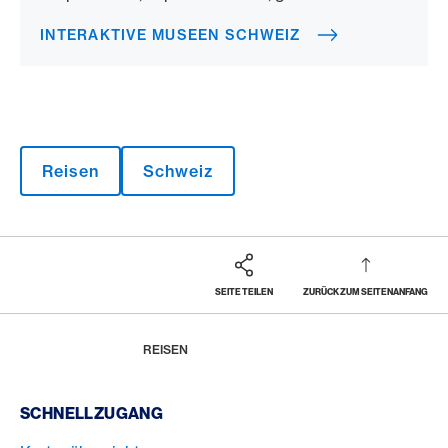
INTERAKTIVE MUSEEN SCHWEIZ
Reisen
Schweiz
SEITE TEILEN
ZURÜCK ZUM SEITENANFANG
Footer
Breadcrumb
MAGAZIN
HOME
REISEN
Footer Navigation
SCHNELLZUGANG