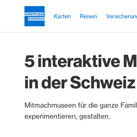
Weiter zum Link Navigation
Header
Hauptnavigation
Hauptnavigation
Logo
Karten
Reisen
Versicheru
5 interaktive 
in der Schweiz
Mitmachmuseen für die ganze Famili
experimentieren, gestalten.