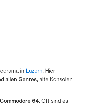
ameorama in
Luzern
. Hier
nd allen Genres,
alte Konsolen
n Commodore 64.
Oft sind es