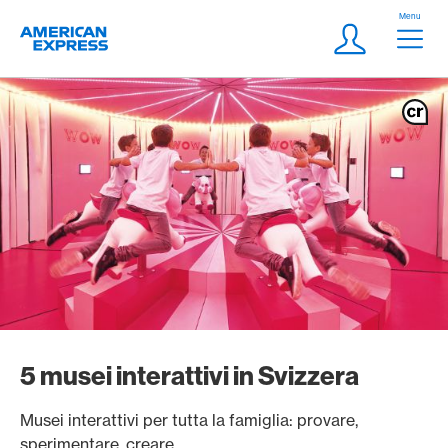
Vai al link di navigazione
Header
Menu
Logo
Meta Navigatio
Login
5 musei interattivi in Svizzera
Musei interattivi per tutta la famiglia: provare,
sperimentare, creare.