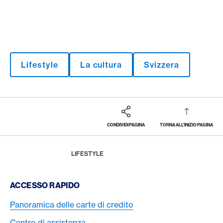
Lifestyle
La cultura
Svizzera
CONDIVIDI PAGINA
TORNA ALL'INIZIO PAGINA
Footer
Breadcrumb
LA RIVISTA
HOME
LIFESTYLE
Footer Navigation
ACCESSO RAPIDO
Panoramica delle carte di credito
Centro di assistenza