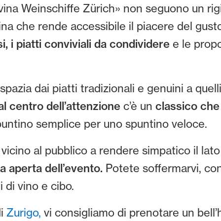
ovina Weinschiffe Zürich» non seguono un rigi
cina che rende accessibile il piacere del gust
i, i piatti conviviali da condividere
e le prop
spazia dai piatti tradizionali e genuini a quel
al centro dell’attenzione
c’è un
classico che 
puntino semplice per uno spuntino veloce.
icino al pubblico a rendere simpatico il lato c
ra aperta dell’evento.
Potete soffermarvi, co
di vino e cibo.
di
Zurigo,
vi consigliamo di prenotare un bell’