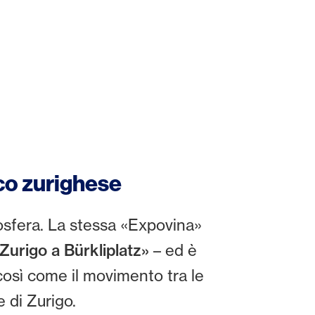
cco zurighese
mosfera. La stessa «Expovina»
 Zurigo a Bürkliplatz»
– ed è
così come il movimento tra le
 di Zurigo.