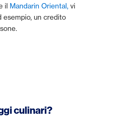
 il
Mandarin Oriental,
vi
 esempio, un credito
rsone.
gi culinari?