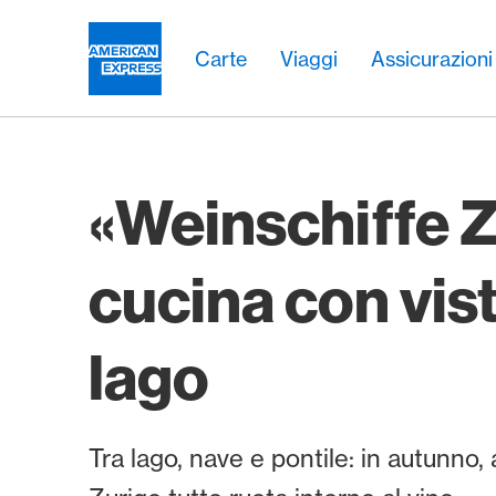
Vai al link di navigazione
Header
Navigazione principale
Navigazione principale
Logo
Carte
Viaggi
Assicurazioni
«Weinschiffe Z
cucina con vist
lago
Tra lago, nave e pontile: in autunno, 