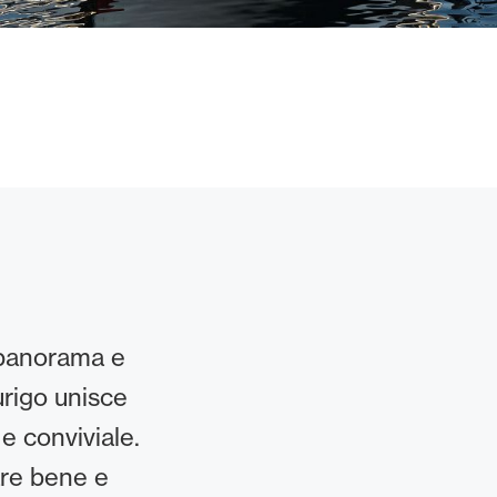
 panorama e
urigo unisce
e conviviale.
are bene e