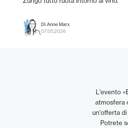
Zurigo tutto ruota intorno al vino.
Di Anne Marx
07.05.2026
L'evento «
atmosfera c
un'offerta d
Potrete s