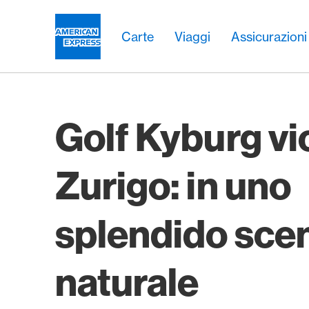
Vai al link di navigazione
Header
Navigazione principale
Navigazione principale
Logo
Carte
Viaggi
Assicurazioni
Golf Kyburg vi
Zurigo: in uno
splendido sce
naturale