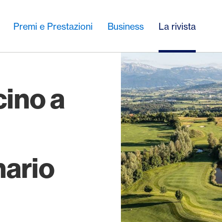
Premi e Prestazioni
Business
La rivista
cino a
nario