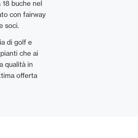
a 18 buche nel
to con fairway
e soci.
a di golf e
pianti che ai
 qualità in
ttima offerta