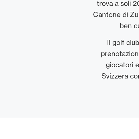
trova a soli 
Cantone di Zu
ben cu
Il golf cl
prenotazione
giocatori 
Svizzera con