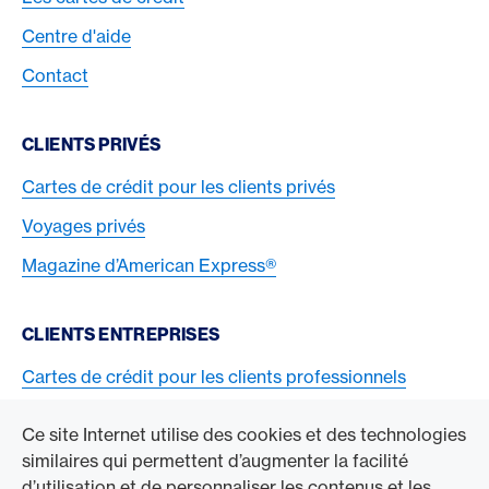
Centre d'aide
Contact
CLIENTS PRIVÉS
Cartes de crédit pour les clients privés
Voyages privés
Magazine d’American Express®
CLIENTS ENTREPRISES
Cartes de crédit pour les clients professionnels
Acceptez la carte American Express
Ce site Internet utilise des cookies et des technologies
similaires qui permettent d’augmenter la facilité
ACCÉDER À L’ENTREPRISE
d’utilisation et de personnaliser les contenus et les