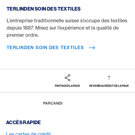
Terlinden Soin des textiles
TERLINDEN SOIN DES TEXTILES
L’entreprise traditionnelle suisse s’occupe des textiles
depuis 1887. Misez sur l’expérience et la qualité de
premier ordre.
TERLINDEN SOIN DES TEXTILES
PARTAGER LA PAGE
REVENIR AU DÉBUT DE LA PAGE
Footer
Breadcrumb
RÉCOMPENSES & BÉNÉFICES
AMERICAN EXPRESS SELECTS
NOUVEAUX PARTENAIRES
HOME
PARCANDI
Footer Navigation
ACCÈS RAPIDE
Les cartes de crédit