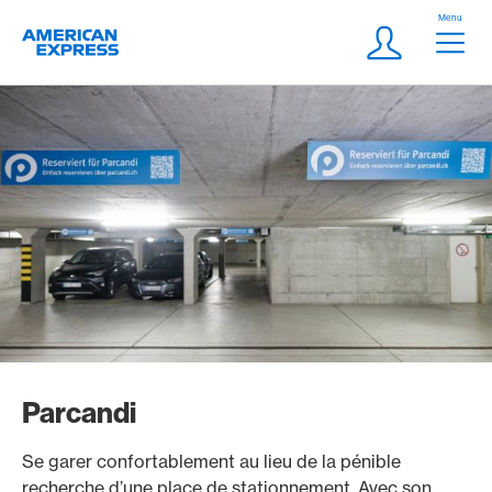
Aller vers le lien Navigation
Header
Menu
Logo
Meta Navigatio
Login
Parcandi
Se garer confortablement au lieu de la pénible
recherche d’une place de stationnement. Avec son