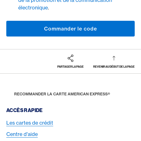
de la promotion et de la communication
électronique
.
Commander le code
PARTAGER LA PAGE
REVENIR AU DÉBUT DE LA PAGE
Footer
Breadcrumb
CARTES
PARRAINAGE PAR DES AMIS
HOME
RECOMMANDER LA CARTE AMERICAN EXPRESS®
Footer Navigation
ACCÈS RAPIDE
Les cartes de crédit
Centre d'aide