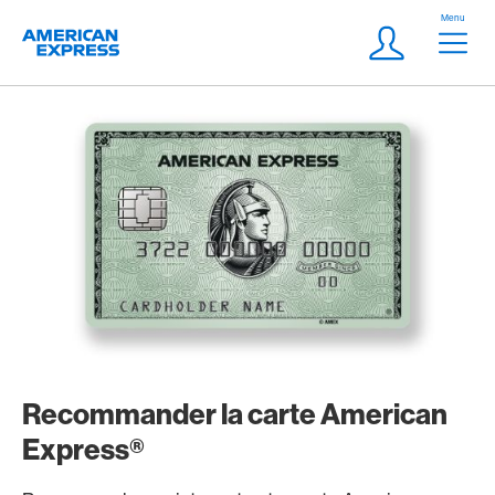
Aller vers le lien Navigation
Header
Menu
Logo
Meta Navigatio
Login
Recommander la carte American
Express®