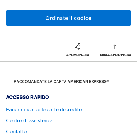
Ordinate il codice
CONDIVIDI PAGINA
TORNA ALL'INIZIO PAGINA
Footer
Breadcrumb
CARTE
MEDIAZIONE PER AMICI
HOME
RACCOMANDATE LA CARTA AMERICAN EXPRESS®
Footer Navigation
ACCESSO RAPIDO
Panoramica delle carte di credito
Centro di assistenza
Contatto