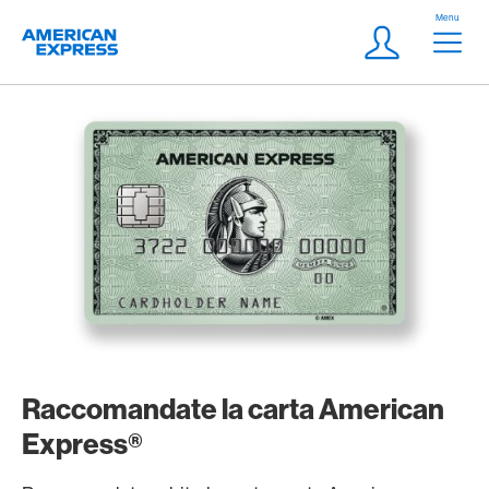
Vai al link di navigazione
Header
Menu
Logo
Meta Navigatio
Login
Raccomandate la carta American
Express®