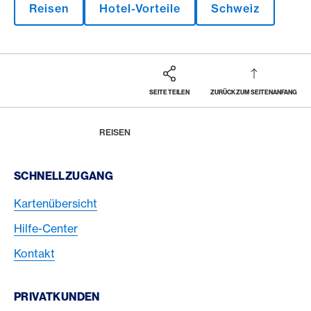
Reisen
Hotel-Vorteile
Schweiz
SEITE TEILEN
ZURÜCK ZUM SEITENANFANG
Footer
Breadcrumb
MAGAZIN
HOME
REISEN
Footer Navigation
SCHNELLZUGANG
Kartenübersicht
Hilfe-Center
Kontakt
PRIVATKUNDEN