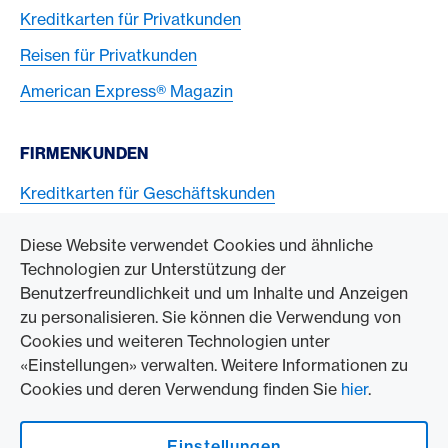
Kreditkarten für Privatkunden
Reisen für Privatkunden
American Express® Magazin
FIRMENKUNDEN
Kreditkarten für Geschäftskunden
American Express Karten akzeptieren
Diese Website verwendet Cookies und ähnliche
Technologien zur Unterstützung der
ZUM UNTERNEHMEN
Benutzerfreundlichkeit und um Inhalte und Anzeigen
zu personalisieren. Sie können die Verwendung von
Swisscard AECS GmbH
Cookies und weiteren Technologien unter
«Einstellungen» verwalten. Weitere Informationen zu
American Express Weltweit
Cookies und deren Verwendung finden Sie
hier
.
Kontakt und Social Media
Einstellungen