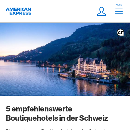
Weiter zum Link Navigation
Header
Menü
Logo
Meta Navigatio
Login
5 empfehlenswerte
Boutiquehotels in der Schweiz