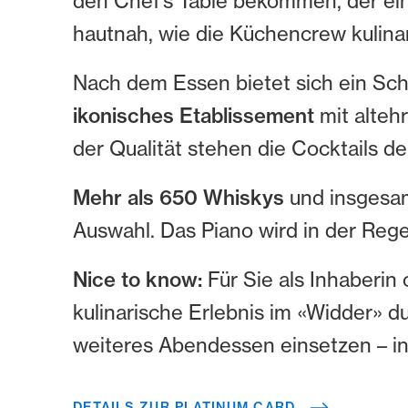
den Chef’s Table bekommen, der e
hautnah, wie die Küchencrew kulina
Nach dem Essen bietet sich ein Schle
ikonisches Etablissement
mit alteh
der Qualität stehen die Cocktails d
Mehr als 650 Whiskys
und insgesam
Auswahl. Das Piano wird in der Regel
Nice to know:
Für Sie als Inhaberi
kulinarische Erlebnis im «Widder» d
weiteres Abendessen einsetzen – i
DETAILS ZUR PLATINUM CARD