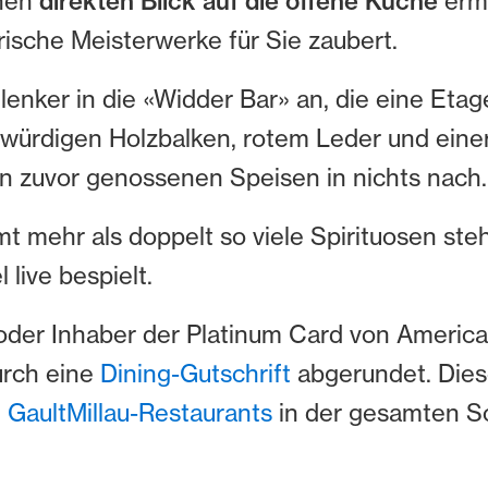
inen
direkten Blick auf die offene Küche
erm
rische Meisterwerke für Sie zaubert.
nker in die «Widder Bar» an, die eine Etage 
rwürdigen Holzbalken, rotem Leder und einer 
en zuvor genossenen Speisen in nichts nach.
t mehr als doppelt so viele Spirituosen ste
 live bespielt.
n oder Inhaber der Platinum Card von Americ
urch eine
Dining-Gutschrift
abgerundet. Diese
n
GaultMillau-Restaurants
in der gesamten S