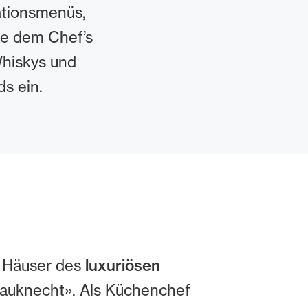
ationsmenüs,
ie dem Chef’s
Whiskys und
ds ein.
n Häuser des
luxuriösen
Bauknecht». Als Küchenchef