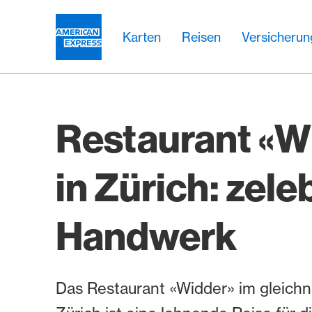
Weiter zum Link Navigation
Header
Hauptnavigation
Hauptnavigation
Logo
Karten
Reisen
Versicheru
Restaurant «W
in Zürich: zele
Handwerk
Das Restaurant «Widder» im gleichn