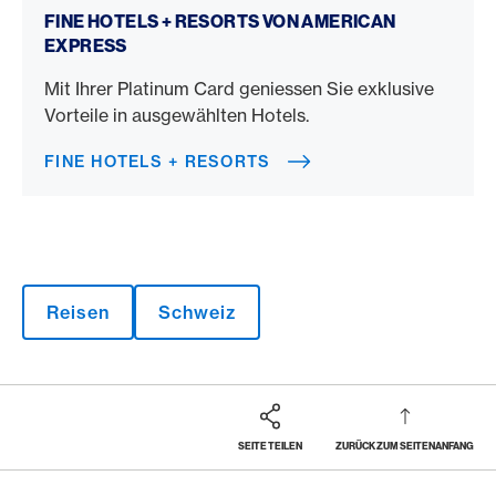
FINE HOTELS + RESORTS VON AMERICAN
EXPRESS
Mit Ihrer Platinum Card geniessen Sie exklusive
Vorteile in ausgewählten Hotels.
FINE HOTELS + RESORTS
Reisen
Schweiz
SEITE TEILEN
ZURÜCK ZUM SEITENANFANG
Footer
Breadcrumb
MAGAZIN