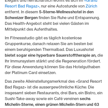
Elegant und herrschaftlich wohnt es sich im
«Grand
Resort Bad Ragaz»,
nur eine Autostunde von
Zürich
entfernt. In diesem
5-Sterne-Wellnesshotel in den
Schweizer Bergen
finden Sie Ruhe und Entspannung.
Das Health-Angebot steht bei vielen Gästen im
Mittelpunkt des Aufenthaltes.
Im Fitnessstudio gibt es täglich kostenlose
Gruppenkurse, danach relaxen Sie am besten bei
einem beruhigenden Thermalbad. Das Luxushotel
bietet sogar eine hyperbare Sauerstofftherapie an,
die
Ihr Immunsystem stärkt und die Regeneration fördert.
Für diese Anwendung können Sie das Hotelguthaben
der Platinum Card einsetzen.
Das zweite Alleinstellungsmerkmal des «Grand Resort
Bad Ragaz» ist die aussergewöhnliche Küche: Die
insgesamt sieben Restaurants, drei Bars, ein Bistro, ein
Sushi-Take-away sowie ein Café vereinen
sechs
Michelin-Sterne, einen grünen Michelin-Stern und 63