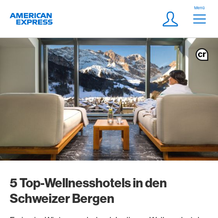
Weiter zum Link Navigation
Header
Menü
Logo
Meta Navigatio
Login
5 Top-Wellnesshotels in den
Schweizer Bergen