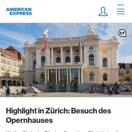
Weiter zum Link Navigation
Header
Menü
Logo
Meta Navigatio
Login
Highlight in Zürich: Besuch des
Opernhauses