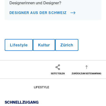
Designerinnen und Designer?
DESIGNER AUS DER SCHWEIZ
Lifestyle
Kultur
Zürich
SEITE TEILEN
ZURÜCK ZUM SEITENANFANG
Footer
Breadcrumb
MAGAZIN
HOME
LIFESTYLE
Footer Navigation
SCHNELLZUGANG