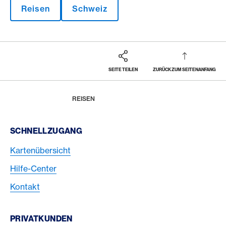
Reisen
Schweiz
SEITE TEILEN
ZURÜCK ZUM SEITENANFANG
Footer
Breadcrumb
MAGAZIN
HOME
REISEN
Footer Navigation
SCHNELLZUGANG
Kartenübersicht
Hilfe-Center
Kontakt
PRIVATKUNDEN