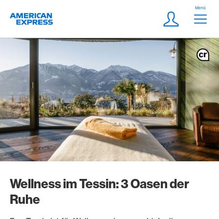
Weiter zum Link Navigation
Header
Menü
Logo
Meta Navigatio
Login
Wellness im Tessin: 3 Oasen der
Ruhe