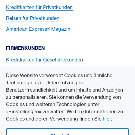
Kreditkarten für Privatkunden
Reisen für Privatkunden
American Express® Magazin
FIRMENKUNDEN
Kreditkarten für Geschäftskunden
American Express Karten akzeptieren
Diese Website verwendet Cookies und ähnliche
Technologien zur Unterstützung der
ZUM UNTERNEHMEN
Benutzerfreundlichkeit und um Inhalte und Anzeigen
zu personalisieren. Sie können die Verwendung von
Swisscard AECS GmbH
Cookies und weiteren Technologien unter
«Einstellungen» verwalten. Weitere Informationen zu
American Express Weltweit
Cookies und deren Verwendung finden Sie
hier
.
Kontakt und Social Media