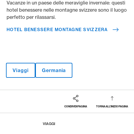
Vacanze in un paese delle meraviglie invernale: questi
hotel benessere nelle montagne svizzere sono il luogo
perfetto per rilassarsi.
HOTEL BENESSERE MONTAGNE SVIZZERA
Viaggi
Germania
CONDIVIDI PAGINA
TORNA ALL'INIZIO PAGINA
Footer
Breadcrumb
LA RIVISTA
HOME
VIAGGI