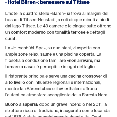
«Hotel Bären»: benessere sul Titisee
L'hotel a quattro stelle «Bären» si trova ai margini del
bosco di Titisee-Neustadt, a soli cinque minuti a piedi
dal lago Titisee. Le 43 camere e le cinque suite offrono
un comfort moderno con tonalità terrose
e dettagli
curati.
La «Hirschbühl-Spa», su due piani, vi aspetta con
ampie zone relax, saune e una piscina coperta. La
filosofia a conduzione familiare
«non arrivare, ma
tornare a casa»
è percepibile in ogni dettaglio.
Il ristorante principale serve
una cucina crossover di
alto livello
con influenze regionali e internazionali,
mentre la «Bärenstube» e il «Vierthäler» offrono
l'autentica atmosfera accogliente della Foresta Nera.
Buono a sapersi:
dopo un grave incendio nel 2011, la
struttura ricca di tradizione, inaugurata come locanda
nel 1888, è stata completamente ricostruita. Oggi