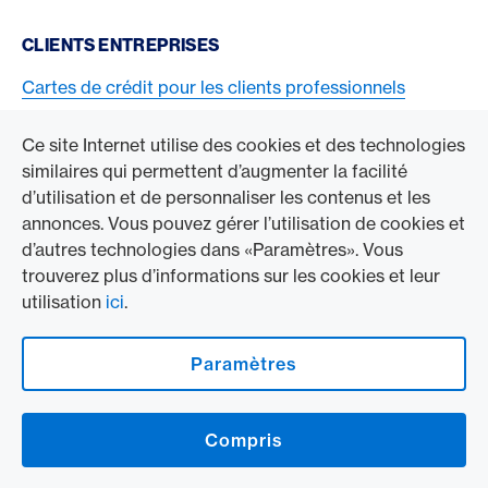
CLIENTS ENTREPRISES
Cartes de crédit pour les clients professionnels
Acceptez la carte American Express
Ce site Internet utilise des cookies et des technologies
similaires qui permettent d’augmenter la facilité
ACCÉDER À L’ENTREPRISE
d’utilisation et de personnaliser les contenus et les
annonces. Vous pouvez gérer l’utilisation de cookies et
Swisscard AECS GmbH
d’autres technologies dans «Paramètres». Vous
trouverez plus d’informations sur les cookies et leur
American Express Mondial
utilisation
ici
.
Contact & Social channels
Paramètres
American Express Switzerland auf Facebook
American Express Switzerland on Instragram
Compris
Logo & mentions légales
American Express Cards, issued by Swisscard AECS GmbH, Neugasse 18, 8810
Horgen | Copyright © 2026
Conditions et informations juridiques
|
Protection des données
|
Paramètres
des cookies