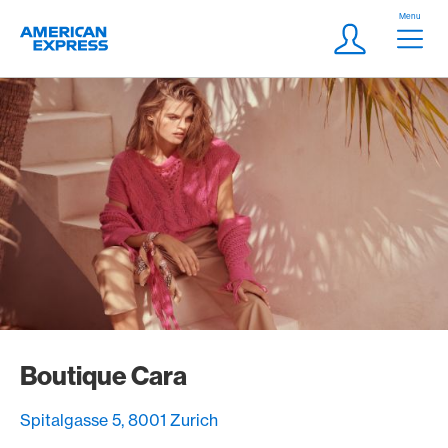
Aller vers le lien Navigation
Header
Menu
Logo
Meta Navigatio
Login
Boutique Cara
Spitalgasse 5, 8001 Zurich