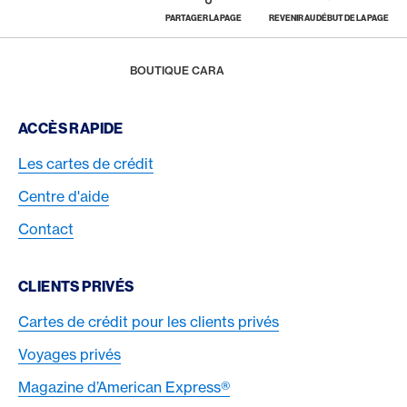
PARTAGER LA PAGE
REVENIR AU DÉBUT DE LA PAGE
Footer
Breadcrumb
RÉCOMPENSES & BÉNÉFICES
AMERICAN EXPRESS SELECTS
SHOP SMALL
HOME
BOUTIQUE CARA
Footer Navigation
ACCÈS RAPIDE
Les cartes de crédit
Centre d'aide
Contact
CLIENTS PRIVÉS
Cartes de crédit pour les clients privés
Voyages privés
Magazine d’American Express®