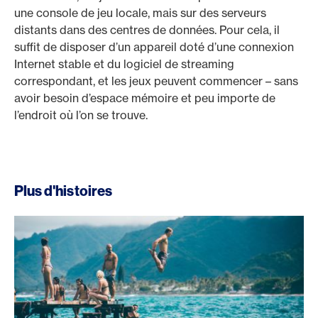
une console de jeu locale, mais sur des serveurs
distants dans des centres de données. Pour cela, il
suffit de disposer d’un appareil doté d’une connexion
Internet stable et du logiciel de streaming
correspondant, et les jeux peuvent commencer – sans
avoir besoin d’espace mémoire et peu importe de
l’endroit où l’on se trouve.
Plus d'histoires