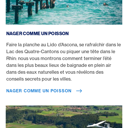
Nager comme un poisson
NAGER COMME UN POISSON
Faire la planche au Lido d’Ascona, se rafraîchir dans le
Lac des Quatre-Cantons ou piquer une tête dans le
Rhin: nous vous montrons comment terminer l’été
dans les plus beaux lieux de baignade en plein air
dans des eaux naturelles et vous révélons des
conseils secrets pour les villes.
NAGER COMME UN POISSON