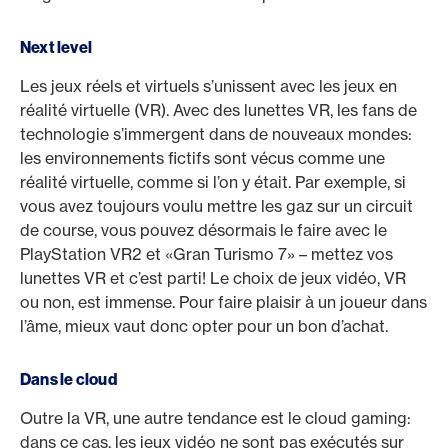
Next level
Les jeux réels et virtuels s’unissent avec les jeux en
réalité virtuelle (VR). Avec des lunettes VR, les fans de
technologie s’immergent dans de nouveaux mondes:
les environnements fictifs sont vécus comme une
réalité virtuelle, comme si l’on y était. Par exemple, si
vous avez toujours voulu mettre les gaz sur un circuit
de course, vous pouvez désormais le faire avec le
PlayStation VR2 et «Gran Turismo 7» – mettez vos
lunettes VR et c’est parti! Le choix de jeux vidéo, VR
ou non, est immense. Pour faire plaisir à un joueur dans
l’âme, mieux vaut donc opter pour un bon d’achat.
Dans le cloud
Outre la VR, une autre tendance est le cloud gaming:
dans ce cas, les jeux vidéo ne sont pas exécutés sur