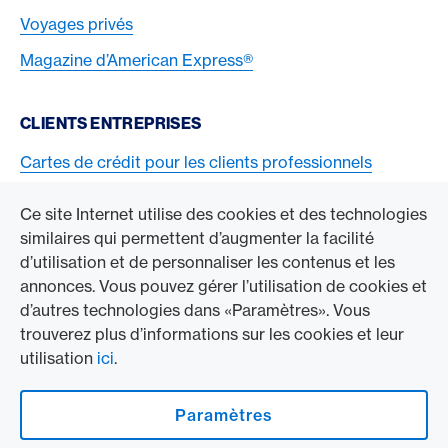
Voyages privés
Magazine d’American Express®
CLIENTS ENTREPRISES
Cartes de crédit pour les clients professionnels
Acceptez la carte American Express
Ce site Internet utilise des cookies et des technologies
similaires qui permettent d’augmenter la facilité
ACCÉDER À L’ENTREPRISE
d’utilisation et de personnaliser les contenus et les
annonces. Vous pouvez gérer l’utilisation de cookies et
Swisscard AECS GmbH
d’autres technologies dans «Paramètres». Vous
trouverez plus d’informations sur les cookies et leur
American Express Mondial
utilisation
ici
.
Contact & Social channels
Paramètres
American Express Switzerland auf Facebook
American Express Switzerland on Instragram