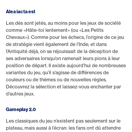
Alea iacta est
Les dés sont jetés, au moins pour les jeux de société
comme «Hâte-toi lentement» (ou «Les Petits
Chevaux»). Comme pour les échecs, l’origine de ce jeu
de stratégie vient également de l’Inde; et dans
l’Antiquité déjà, on se réjouissait de la déception de
ses adversaires lorsqu’on ramenait leurs pions à leur
position de départ. Il existe aujourd’hui de nombreuses
variantes du jeu, qu’il s’agisse de différences de
couleurs ou de thèmes ou de nouvelles règles.
Découvrez la sélection et laissez-vous enchanter par
d’autres jeux.
Gameplay 2.0
Les classiques du jeu n’existent pas seulement sur le
plateau, mais aussi à l’écran: les fans ont dû attendre