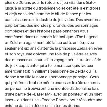
plus de 20 ans pour le retour du jeu «Baldur’s Gate»,
jusqu’à la sortie du troisième volet cet été. Il est d’ores
et déjà considéré comme le hit de l’année par les
connaisseurs de l’industrie du jeu vidéo. Des aventures
palpitantes, des mondes profonds, des personnages
complexes et des histoires passionnantes vous
emmènent dans un monde fantastique. «The Legend
of Zelda» a également été lancé cette année, avec
seulement six ans d’attente: la princesse Zelda enlevée
et son royaume doivent une fois de plus être sauvés
des menaces au cours d’un voyage périlleux. Une série
de jeux captivante qui a tellement conquis l’acteur
américain Robin Williams passionné de Zelda qu’il a
donné à sa fille le nom du personnage principal. Ceux
qui préfèrent tout de même endosser le rôle de héros
en personne trouveront une montée d’adrénaline lors
d’une partie de «LaserTag» avec un pointeur et un gilet
laser – ou dans une «Escape Room» pour résoudre une
énigme dans un décor en un temps donné.