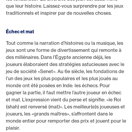
que leur histoire. Laissez-vous surprendre par les jeux
traditionnels et inspirer par de nouvelles choses.
Échec et mat
Tout comme la narration d’histoires ou la musique, les
jeux sont une forme de divertissement qui remonte à
des millénaires. Dans l’Égypte ancienne déjà, les
joueurs élaboraient des stratégies astucieuses avec le
jeu de société «Senet». Au 6e siècle, les fondations de
l’un des jeux les plus populaires et les plus joués au
monde ont été posées en Inde: les échecs. Pour
gagner la partie, il faut mettre l’autre joueur en échec
et mat. L’expression vient du perse et signifie: «le Roi
(shah) est renversé (mat)». Les meilleur(e)s joueuses et
joueurs, les «grands maîtres», s’affrontent dans le
monde entier pour remporter des prix et jouent pour le
plaisir.