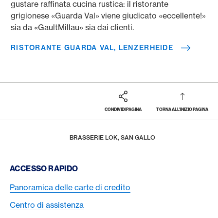
gustare raffinata cucina rustica: il ristorante
grigionese «Guarda Val» viene giudicato «eccellente!»
sia da «GaultMillau» sia dai clienti.
RISTORANTE GUARDA VAL, LENZERHEIDE
CONDIVIDI PAGINA
TORNA ALL'INIZIO PAGINA
Footer
Breadcrumb
PREMI E PRESTAZIONI
AMERICAN EXPRESS SELECTS
AMERICAN EXPRESS DINING MOMENTS
HOME
BRASSERIE LOK, SAN GALLO
Footer Navigation
ACCESSO RAPIDO
Panoramica delle carte di credito
Centro di assistenza