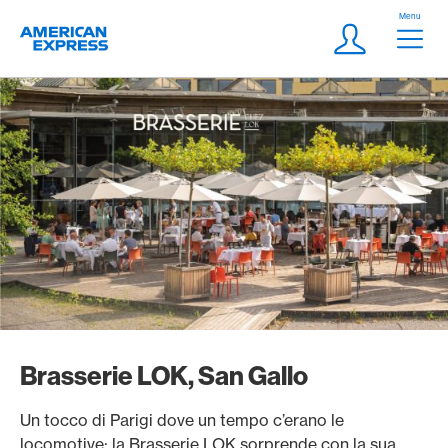
Vai al link di navigazione
Header
Menu
Logo
Meta Navigatio
Login
Brasserie LOK, San Gallo
Un tocco di Parigi dove un tempo c’erano le
locomotive: la Brasserie LOK sorprende con la sua