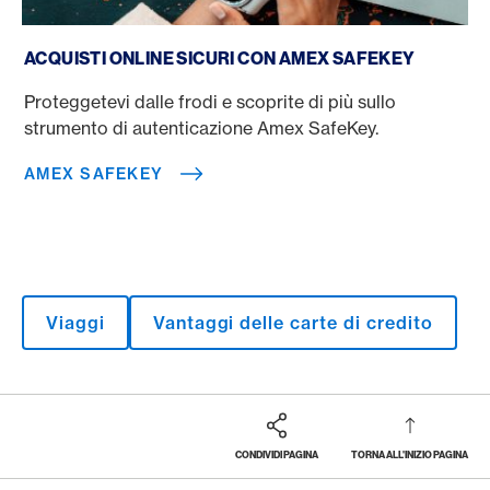
Amex SafeKey
ACQUISTI ONLINE SICURI CON AMEX SAFEKEY
Proteggetevi dalle frodi e scoprite di più sullo
strumento di autenticazione Amex SafeKey.
AMEX SAFEKEY
Viaggi
Vantaggi delle carte di credito
CONDIVIDI PAGINA
TORNA ALL'INIZIO PAGINA
Footer
Breadcrumb