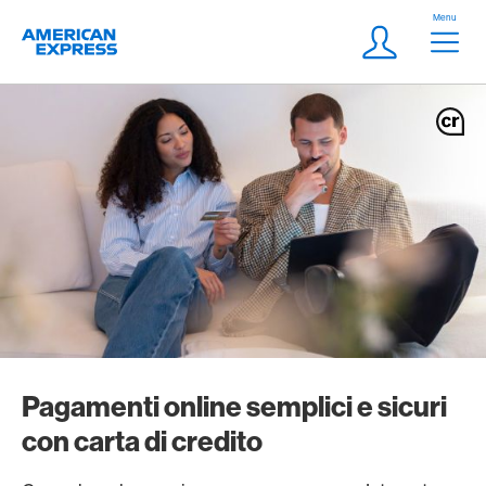
Vai al link di navigazione
Header
Menu
Logo
Meta Navigatio
Login
Pagamenti online semplici e sicuri
con carta di credito