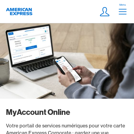
Aller vers le lien Navigation
Header
Menu
Logo
Meta Navigatio
Login
MyAccount Online
Votre portail de services numériques pour votre carte
American Express Corporate : gardez une vue