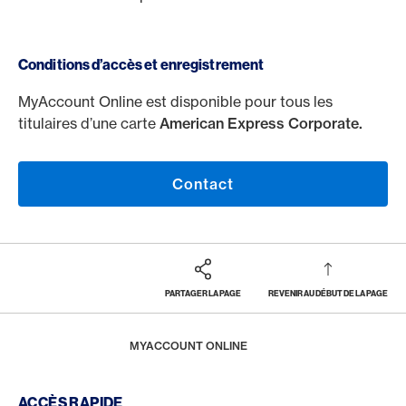
Conditions d’accès et enregistrement
MyAccount Online est disponible pour tous les
titulaires d’une carte
American Express Corporate.
Contact
PARTAGER LA PAGE
REVENIR AU DÉBUT DE LA PAGE
Footer
Breadcrumb
SOCIÉTÉS
CARTES DE CRÉDIT D’ENTREPRISE
AMERICAN EXPRESS CORPORATE CARDS
HOME
MYACCOUNT ONLINE
Footer Navigation
ACCÈS RAPIDE