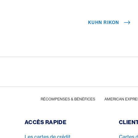
une entreprise de p
de cuisine au succès
KUHN RIKON
Footer
Breadcrumb
HOME
RÉCOMPENSES & BÉNÉFICES
AMERICAN EXPRE
Footer Navigation
ACCÈS RAPIDE
CLIEN
Les cartes de crédit
Cartes d