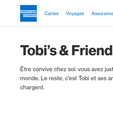
Aller vers le lien Navigation
Header
Navigation principale
Navigation principale
Logo
Cartes
Voyages
Assuranc
Tobi’s & Frien
Être convive chez soi: vous avez just
monde. Le reste, c’est Tobi et ses a
chargent.