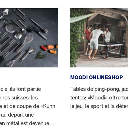
Moodi Onlineshop
MOODI ONLINESHOP
le, ils font partie
Tables de ping-pong, ja
ires suisses: les
tentes: «Moodi» offre tou
ne et de coupe de «Kuhn
le jeu, le sport et la déte
t au départ une
 en métal est devenue