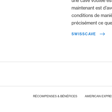
une cave voûtée est 
maintenant est d’av
conditions de maniè
précisément ce que 
vin de SWISSCAVE.
SWISSCAVE
suffisait pas, elles o
Désormais avec 10%
pour vous.
Footer
Breadcrumb
HOME
RÉCOMPENSES & BÉNÉFICES
AMERICAN EXPRE