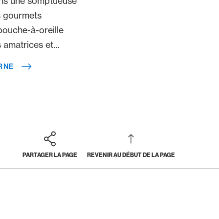
ans une somptueuse
ns gourmets
bouche-à-oreille
s amatrices et
 une simple visite
RNE
our par Lucerne.
PARTAGER LA PAGE
REVENIR AU DÉBUT DE LA PAGE