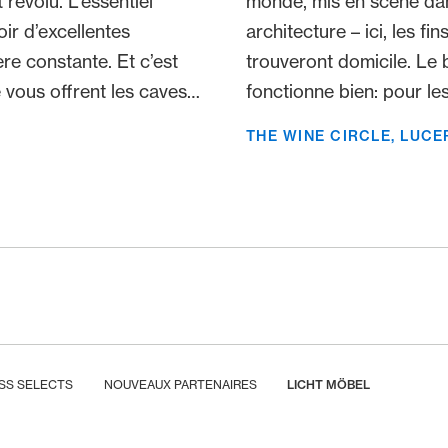
révolu. L’essentiel
monde, mis en scène d
oir d’excellentes
architecture – ici, les fi
re constante. Et c’est
trouveront domicile. Le 
vous offrent les caves à
fonctionne bien: pour le
 Et comme si cela ne
amateurs de grands crus,
THE WINE CIRCLE, LUCE
nt aussi belle allure.
au Wine Loft vaut le dét
 de remise, rien que
SS SELECTS
NOUVEAUX PARTENAIRES
LICHT MÖBEL