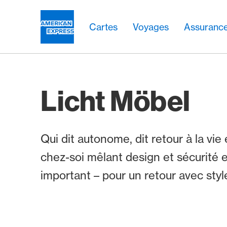
Aller vers le lien Navigation
Header
Navigation principale
Navigation principale
Logo
Cartes
Voyages
Assuranc
Licht Möbel
Qui dit autonome, dit retour à la vie 
chez-soi mêlant design et sécurité e
important – pour un retour avec styl