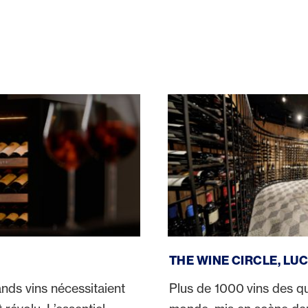
The Wine Circle, Lucerne
THE WINE CIRCLE, LU
nds vins nécessitaient
Plus de 1000 vins des q