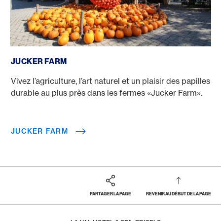
Jucker Farm
JUCKER FARM
Vivez l’agriculture, l’art naturel et un plaisir des papilles
durable au plus près dans les fermes «Jucker Farm».
JUCKER FARM
PARTAGER LA PAGE
REVENIR AU DÉBUT DE LA PAGE
Footer
Breadcrumb
RÉCOMPENSES & BÉNÉFICES
AMERICAN EXPRESS SELECTS
NOUVEAUX PARTENAIRES
HOME