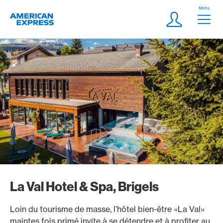
Aller vers le lien Navigation
Header
Menu
Logo
Meta Navigatio
Login
La Val Hotel & Spa, Brigels
Loin du tourisme de masse, l’hôtel bien-être «La Val»
maintes fois primé invite à se détendre et à profiter au