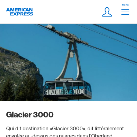
Aller vers le lien Navigation
Header
Menu
Logo
Meta Navigatio
Login
Glacier 3000
Qui dit destination «Glacier 3000», dit littéralement
envolée au-dessus des nuages dans l’Oberland