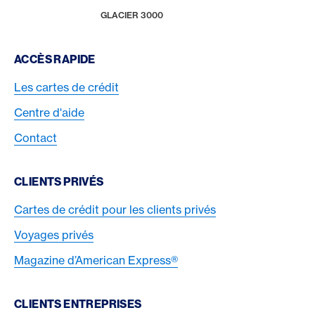
RÉCOMPENSES & BÉNÉFICES
AMERICAN EXPRESS SELECTS
NOUVEAUX PARTENAIRES
HOME
GLACIER 3000
Footer Navigation
ACCÈS RAPIDE
Les cartes de crédit
Centre d'aide
Contact
CLIENTS PRIVÉS
Cartes de crédit pour les clients privés
Voyages privés
Magazine d’American Express®
CLIENTS ENTREPRISES