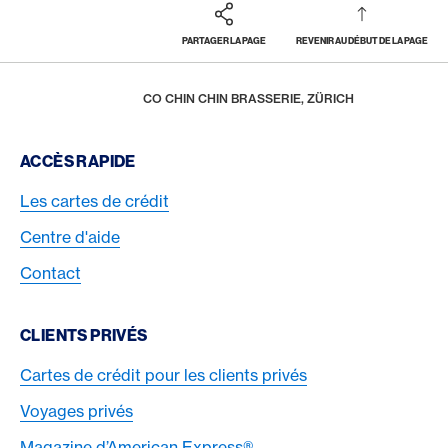
PARTAGER LA PAGE
REVENIR AU DÉBUT DE LA PAGE
Footer
Breadcrumb
RÉCOMPENSES & BÉNÉFICES
AMERICAN EXPRESS SELECTS
NOUVEAUX PARTENAIRES
HOME
CO CHIN CHIN BRASSERIE, ZÜRICH
Footer Navigation
ACCÈS RAPIDE
Les cartes de crédit
Centre d'aide
Contact
CLIENTS PRIVÉS
Cartes de crédit pour les clients privés
Voyages privés
Magazine d’American Express®