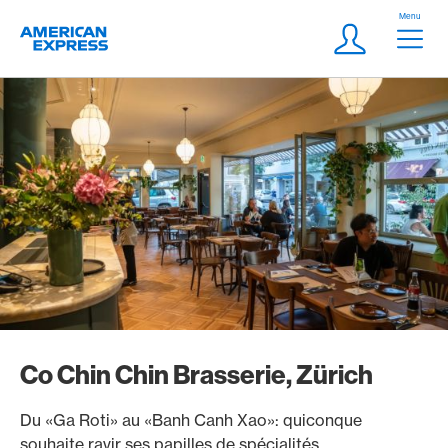
Aller vers le lien Navigation
Header
Menu
Logo
Meta Navigatio
Login
Co Chin Chin Brasserie, Zürich
Du «Ga Roti» au «Banh Canh Xao»: quiconque
souhaite ravir ses papilles de spécialités