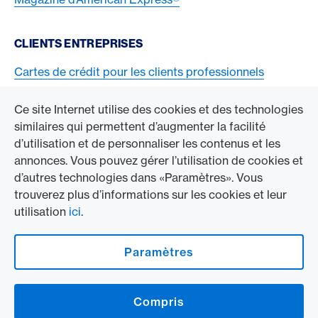
CLIENTS ENTREPRISES
Cartes de crédit pour les clients professionnels
Acceptez la carte American Express
Ce site Internet utilise des cookies et des technologies
similaires qui permettent d’augmenter la facilité
ACCÉDER À L’ENTREPRISE
d’utilisation et de personnaliser les contenus et les
annonces. Vous pouvez gérer l’utilisation de cookies et
Swisscard AECS GmbH
d’autres technologies dans «Paramètres». Vous
trouverez plus d’informations sur les cookies et leur
American Express Mondial
utilisation
ici
.
Contact & Social channels
Paramètres
American Express Switzerland auf Facebook
American Express Switzerland on Instragram
Compris
Logo & mentions légales
American Express Cards, issued by Swisscard AECS GmbH, Neugasse 18, 8810
Horgen | Copyright © 2026
Conditions et informations juridiques
|
Protection des données
|
Paramètres