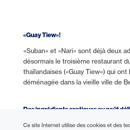
«Guay Tiew»!
«Suban» et «Nari» sont déjà deux ad
désormais le troisième restaurant d
thaïlandaises («Guay Tiew») qui ont 
déménagée dans la vieille ville de B
Des ingrédients exotiques au goût dél
La base: un bouillon aromatique à b
Ce site Internet utilise des cookies et des t