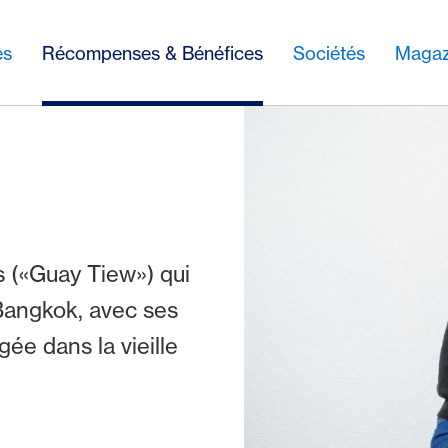
es
Récompenses & Bénéfices
Sociétés
Magaz
s («Guay Tiew») qui
 Bangkok, avec ses
ée dans la vieille