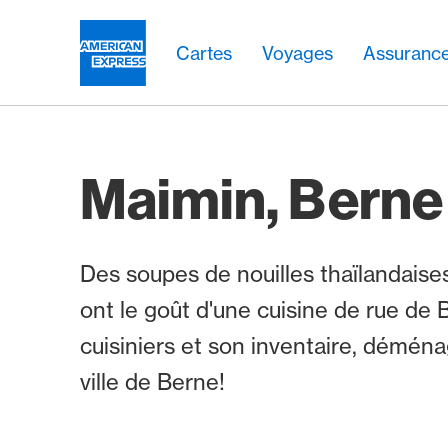
Aller vers le lien Navigation
Header
Navigation principale
Navigation principale
Logo
Cartes
Voyages
Assuranc
Maimin, Berne
Des soupes de nouilles thaïlandaise
ont le goût d'une cuisine de rue de
cuisiniers et son inventaire, déménag
ville de Berne!