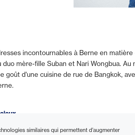
resses incontournables à Berne en matière d
u duo mère-fille Suban et Nari Wongbua. Au 
le goût d'une cuisine de rue de Bangkok, avec
erne.
icieux
ase de porc et de bœuf ou végétalien à part
echnologies similaires qui permettent d’augmenter