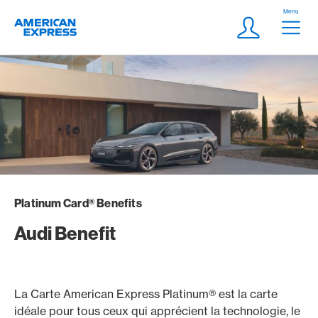
Aller vers le lien Navigation
Header
Menu
Logo
Meta Navigatio
Login
Platinum Card® Benefits
Audi Benefit
La Carte American Express Platinum® est la carte
idéale pour tous ceux qui apprécient la technologie, le