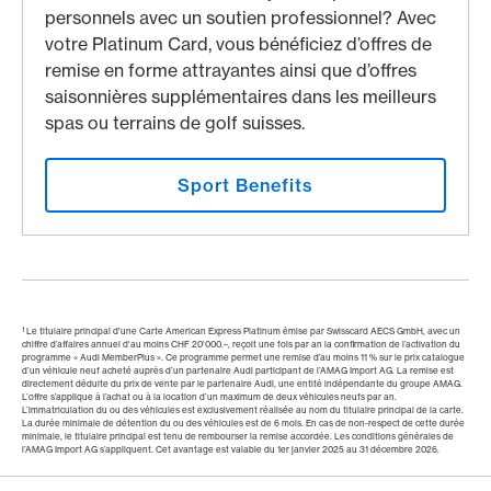
personnels avec un soutien professionnel? Avec
votre Platinum Card, vous bénéficiez d’offres de
remise en forme attrayantes ainsi que d’offres
saisonnières supplémentaires dans les meilleurs
spas ou terrains de golf suisses.
Sport Benefits
1
Le titulaire principal d'une Carte American Express Platinum émise par Swisscard AECS GmbH, avec un
chiffre d’affaires annuel d'au moins CHF 20'000.–, reçoit une fois par an la confirmation de l’activation du
programme « Audi MemberPlus ». Ce programme permet une remise d’au moins 11 % sur le prix catalogue
d’un véhicule neuf acheté auprès d’un partenaire Audi participant de l’AMAG Import AG. La remise est
directement déduite du prix de vente par le partenaire Audi, une entité indépendante du groupe AMAG.
L’offre s’applique à l’achat ou à la location d’un maximum de deux véhicules neufs par an.
L’immatriculation du ou des véhicules est exclusivement réalisée au nom du titulaire principal de la carte.
La durée minimale de détention du ou des véhicules est de 6 mois. En cas de non-respect de cette durée
minimale, le titulaire principal est tenu de rembourser la remise accordée. Les conditions générales de
l’AMAG Import AG s’appliquent. Cet avantage est valable du 1er janvier 2025 au 31 décembre 2026.