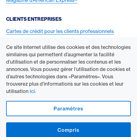
CLIENTS ENTREPRISES
Cartes de crédit pour les clients professionnels
Acceptez la carte American Express
Ce site Internet utilise des cookies et des technologies
similaires qui permettent d’augmenter la facilité
ACCÉDER À L’ENTREPRISE
d’utilisation et de personnaliser les contenus et les
annonces. Vous pouvez gérer l’utilisation de cookies et
Swisscard AECS GmbH
d’autres technologies dans «Paramètres». Vous
trouverez plus d’informations sur les cookies et leur
American Express Mondial
utilisation
ici
.
Contact & Social channels
Paramètres
American Express Switzerland auf Facebook
American Express Switzerland on Instragram
Compris
Logo & mentions légales
American Express Cards, issued by Swisscard AECS GmbH, Neugasse 18, 8810
Horgen | Copyright © 2026