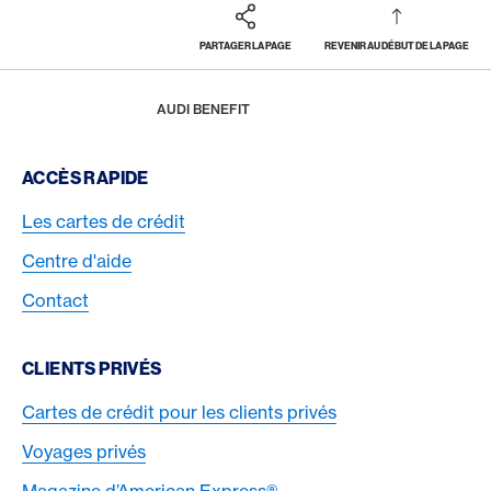
PARTAGER LA PAGE
REVENIR AU DÉBUT DE LA PAGE
Footer
Breadcrumb
RÉCOMPENSES & BÉNÉFICES
PLATINUM CARD® LIFESTYLE AVANTAGES
HOME
AUDI BENEFIT
Footer Navigation
ACCÈS RAPIDE
Les cartes de crédit
Centre d'aide
Contact
CLIENTS PRIVÉS
Cartes de crédit pour les clients privés
Voyages privés
Magazine d’American Express®