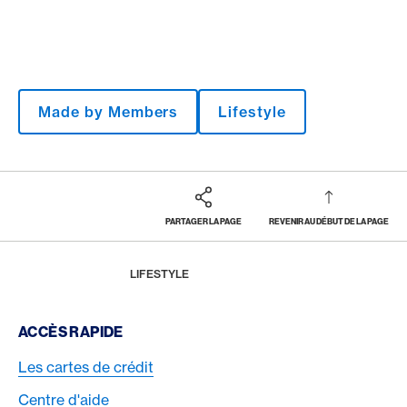
Made by Members
Lifestyle
PARTAGER LA PAGE
REVENIR AU DÉBUT DE LA PAGE
Footer
Breadcrumb
MAGAZINE
HOME
LIFESTYLE
Footer Navigation
ACCÈS RAPIDE
Les cartes de crédit
Centre d'aide