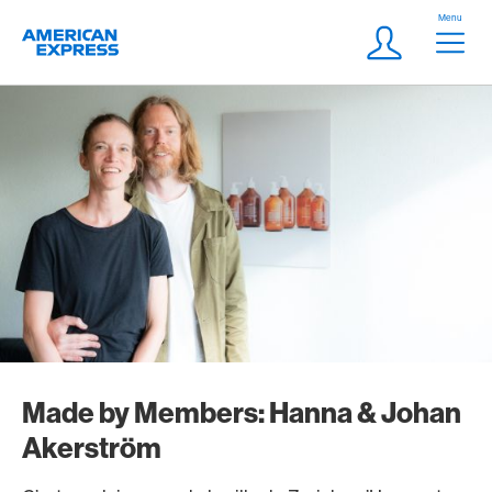
Aller vers le lien Navigation
Header
Menu
Logo
Meta Navigatio
Login
Made by Members: Hanna & Johan
Akerström