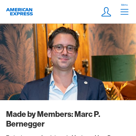
Aller vers le lien Navigation
Header
Menu
Logo
Meta Navigatio
Login
Made by Members: Marc P.
Bernegger