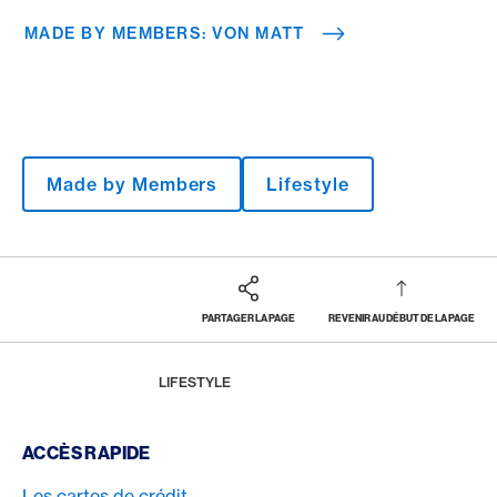
MADE BY MEMBERS: VON MATT
Made by Members
Lifestyle
PARTAGER LA PAGE
REVENIR AU DÉBUT DE LA PAGE
Footer
Breadcrumb
MAGAZINE
HOME
LIFESTYLE
Footer Navigation
ACCÈS RAPIDE
Les cartes de crédit