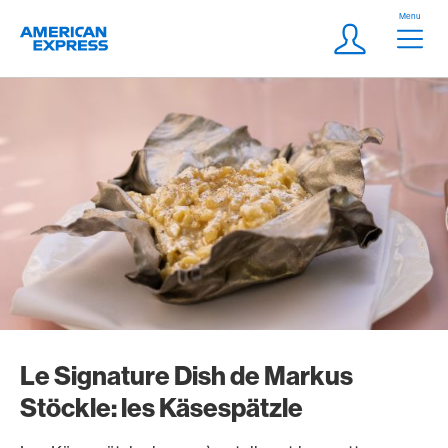
Aller vers le lien Navigation
Header
Menu
Logo
Meta Navigatio
Login
Le Signature Dish de Markus
Stöckle: les Käsespätzle