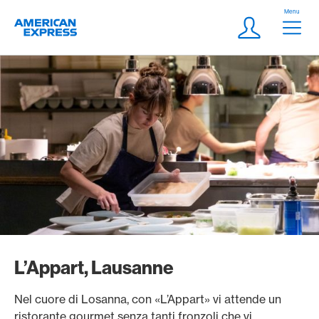
Vai al link di navigazione
Header
Menu
Logo
Meta Navigatio
Login
L’Appart, Lausanne
Nel cuore di Losanna, con «L’Appart» vi attende un
ristorante gourmet senza tanti fronzoli che vi