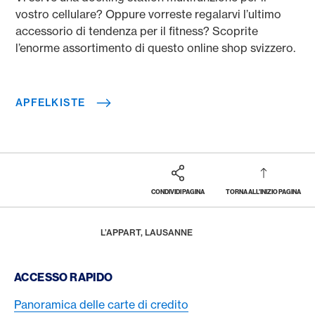
vostro cellulare? Oppure vorreste regalarvi l’ultimo
accessorio di tendenza per il fitness? Scoprite
l’enorme assortimento di questo online shop svizzero.
APFELKISTE
CONDIVIDI PAGINA
TORNA ALL'INIZIO PAGINA
Footer
Breadcrumb
PREMI E PRESTAZIONI
AMERICAN EXPRESS SELECTS
NUOVI PARTNER
HOME
L’APPART, LAUSANNE
Footer Navigation
ACCESSO RAPIDO
Panoramica delle carte di credito