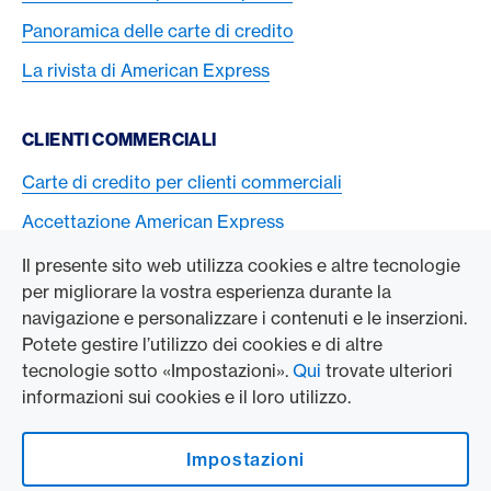
Panoramica delle carte di credito
La rivista di American Express
CLIENTI COMMERCIALI
Carte di credito per clienti commerciali
Accettazione American Express
Il presente sito web utilizza cookies e altre tecnologie
L’AZIENDA
per migliorare la vostra esperienza durante la
navigazione e personalizzare i contenuti e le inserzioni.
Swisscard AECS GmbH
Potete gestire l’utilizzo dei cookies e di altre
tecnologie sotto «Impostazioni».
Qui
trovate ulteriori
American Express Globale
informazioni sui cookies e il loro utilizzo.
Contact & Social channels
Impostazioni
American Express on Facebook
American Express Switzerland on Instagram