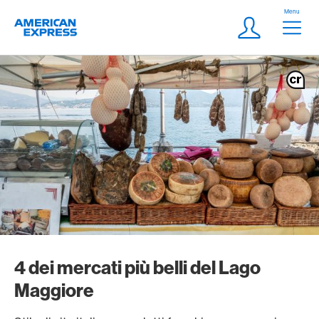
Vai al link di navigazione
Header
Menu
Logo
Meta Navigatio
Login
4 dei mercati più belli del Lago
Maggiore