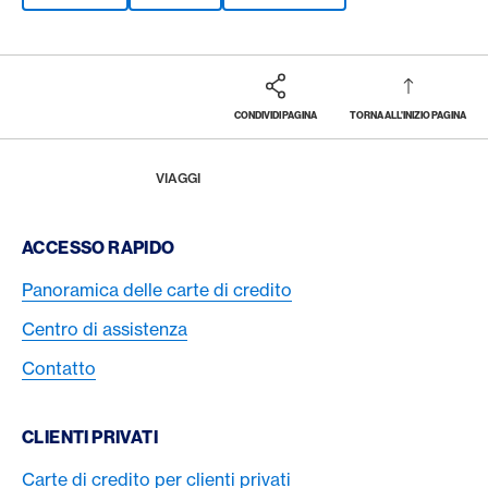
CONDIVIDI PAGINA
TORNA ALL'INIZIO PAGINA
Footer
Breadcrumb
LA RIVISTA
HOME
VIAGGI
Footer Navigation
ACCESSO RAPIDO
Panoramica delle carte di credito
Centro di assistenza
Contatto
CLIENTI PRIVATI
Carte di credito per clienti privati