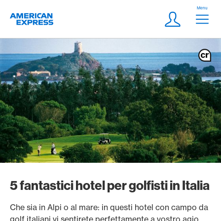
Vai al link di navigazione
Header
Menu
Logo
Meta Navigatio
Login
5 fantastici hotel per golfisti in Italia
Che sia in Alpi o al mare: in questi hotel con campo da
golf italiani vi sentirete perfettamente a vostro agio.