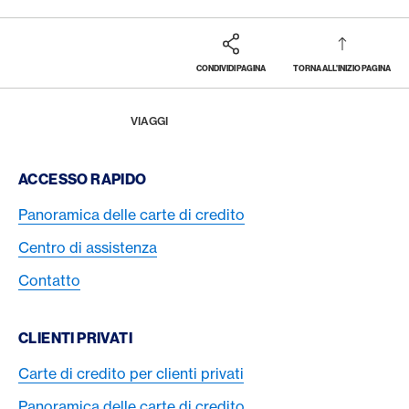
CONDIVIDI PAGINA
TORNA ALL'INIZIO PAGINA
Footer
Breadcrumb
LA RIVISTA
HOME
VIAGGI
Footer Navigation
ACCESSO RAPIDO
Panoramica delle carte di credito
Centro di assistenza
Contatto
CLIENTI PRIVATI
Carte di credito per clienti privati
Panoramica delle carte di credito