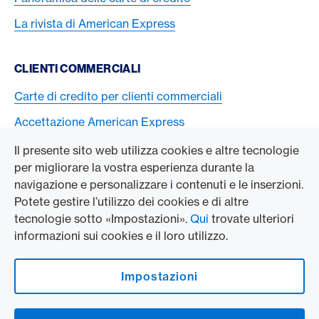
La rivista di American Express
CLIENTI COMMERCIALI
Carte di credito per clienti commerciali
Accettazione American Express
Il presente sito web utilizza cookies e altre tecnologie
L’AZIENDA
per migliorare la vostra esperienza durante la
navigazione e personalizzare i contenuti e le inserzioni.
Swisscard AECS GmbH
Potete gestire l’utilizzo dei cookies e di altre
tecnologie sotto «Impostazioni».
Qui
trovate ulteriori
American Express Globale
informazioni sui cookies e il loro utilizzo.
Contact & Social channels
Impostazioni
American Express on Facebook
American Express Switzerland on Instagram