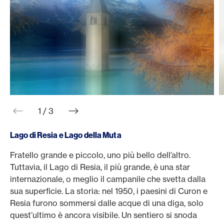
web.slider.arrowPrev
web.slider.arrowNext
1 / 3
Lago di Resia e Lago della Muta
Fratello grande e piccolo, uno più bello dell’altro.
I
Tuttavia, il Lago di Resia, il più grande, è una star
N
internazionale, o meglio il campanile che svetta dalla
d
sua superficie. La storia: nel 1950, i paesini di Curon e
S
Resia furono sommersi dalle acque di una diga, solo
A
quest’ultimo è ancora visibile. Un sentiero si snoda
C