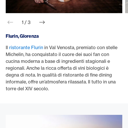
web.slider.arrowPrev
web.slider.arrowNext
1 / 3
Flurin, Glorenza
Il
ristorante Flurin
in Val Venosta, premiato con stelle
S
Michelin, ha conquistato il cuore dei suoi fan con
v
cucina moderna a base di ingredienti stagionali e
p
regionali. Anche la ricca offerta di vini biologici è
n
degna di nota. In qualità di ristorante di fine dining
s
informale, offre un’atmosfera rilassata. Il tutto in una
f
torre del XIV secolo.