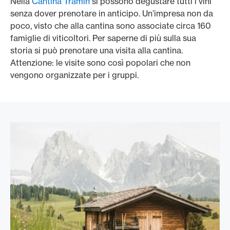
Nella
Cantina Tramin
si possono degustare tutti i vini
T
senza dover prenotare in anticipo. Un’impresa non da
l
poco, visto che alla cantina sono associate circa 160
O
famiglie di viticoltori. Per saperne di più sulla sua
a
storia si può prenotare una visita alla cantina.
s
Attenzione: le visite sono così popolari che non
f
vengono organizzate per i gruppi.
u