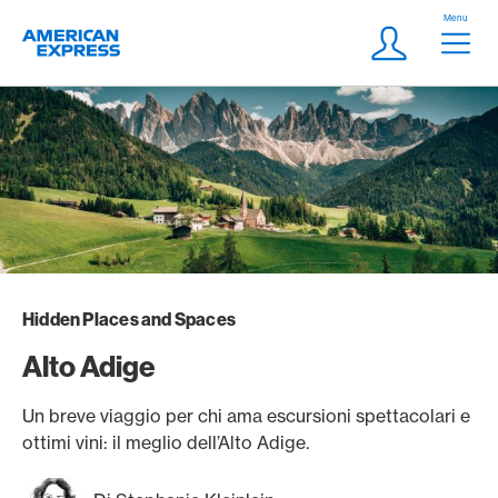
Vai al link di navigazione
Header
Menu
Logo
Meta Navigatio
Login
Hidden Places and Spaces
Alto Adige
Un breve viaggio per chi ama escursioni spettacolari e
ottimi vini: il meglio dell’Alto Adige.