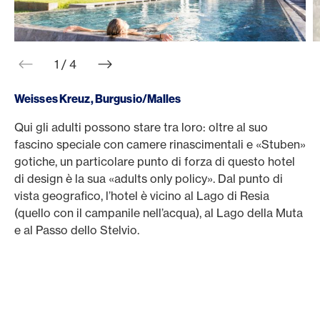
web.slider.arrowPrev
web.slider.arrowNext
1 / 4
Weisses Kreuz, Burgusio/Malles
Qui gli adulti possono stare tra loro: oltre al suo
Q
fascino speciale con camere rinascimentali e «Stuben»
u
gotiche, un particolare punto di forza di questo hotel
s
di design è la sua «adults only policy». Dal punto di
s
vista geografico, l’hotel è vicino al Lago di Resia
f
(quello con il campanile nell’acqua), al Lago della Muta
e
e al Passo dello Stelvio.
a