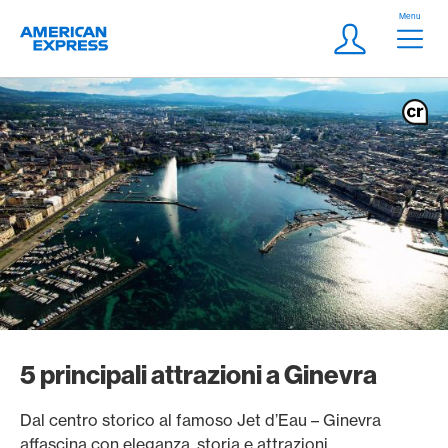
Vai al link di navigazione
Header
Menu
Logo
Meta Navigatio
Login
5 principali attrazioni a Ginevra
Dal centro storico al famoso Jet d’Eau – Ginevra
affascina con eleganza, storia e attrazioni