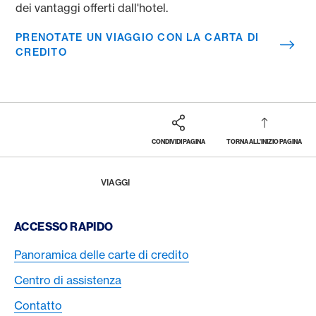
dei vantaggi offerti dall'hotel.
PRENOTATE UN VIAGGIO CON LA CARTA DI
CREDITO
CONDIVIDI PAGINA
TORNA ALL'INIZIO PAGINA
Footer
Breadcrumb
LA RIVISTA
HOME
VIAGGI
Footer Navigation
ACCESSO RAPIDO
Panoramica delle carte di credito
Centro di assistenza
Contatto